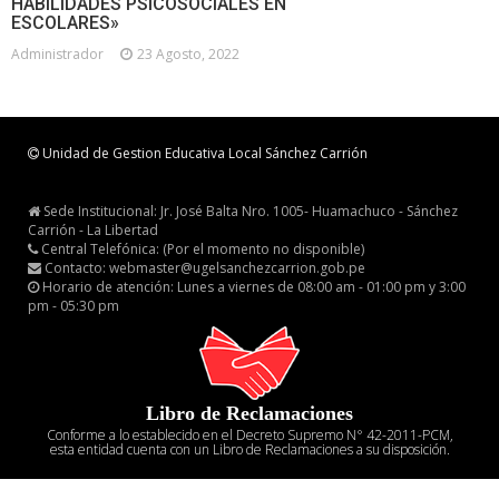
HABILIDADES PSICOSOCIALES EN
ESCOLARES»
Administrador
23 Agosto, 2022
Unidad de Gestion Educativa Local Sánchez Carrión
Sede Institucional: Jr. José Balta Nro. 1005- Huamachuco - Sánchez
Carrión - La Libertad
Central Telefónica: (Por el momento no disponible)
Contacto: webmaster@ugelsanchezcarrion.gob.pe
Horario de atención: Lunes a viernes de 08:00 am - 01:00 pm y 3:00
pm - 05:30 pm
Libro de Reclamaciones
Conforme a lo establecido en el Decreto Supremo N° 42-2011-PCM,
esta entidad cuenta con un Libro de Reclamaciones a su disposición.