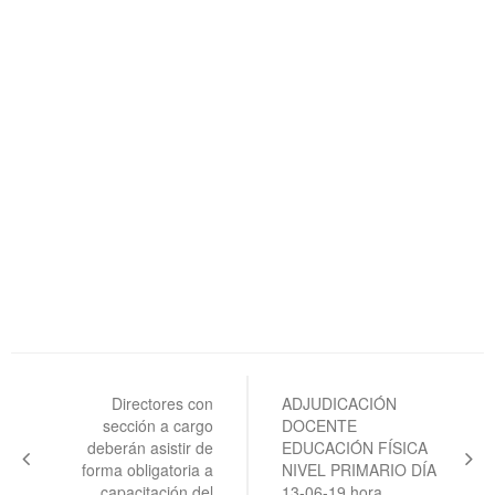
Navegación
de
Directores con
ADJUDICACIÓN
sección a cargo
DOCENTE
entradas
deberán asistir de
EDUCACIÓN FÍSICA
forma obligatoria a
NIVEL PRIMARIO DÍA
capacitación del
13-06-19 hora