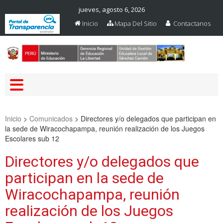
jueves, agosto 6, 2026
Inicio
Mapa Del Sitio
Contactanos
Web Oficial – UGEL Sanchez
UGEL SANCHEZ CARRION
Carrion
Inicio
>
Comunicados
>
Directores y/o delegados que participan en
la sede de Wiracochapampa, reunión realización de los Juegos
Escolares sub 12
Directores y/o delegados que
participan en la sede de
Wiracochapampa, reunión
realización de los Juegos