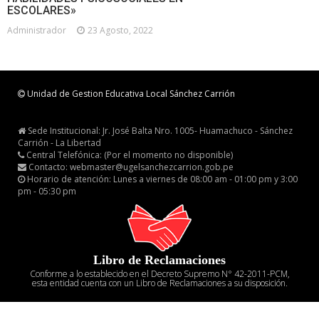
ESCOLARES»
Administrador
23 Agosto, 2022
Unidad de Gestion Educativa Local Sánchez Carrión
Sede Institucional: Jr. José Balta Nro. 1005- Huamachuco - Sánchez
Carrión - La Libertad
Central Telefónica: (Por el momento no disponible)
Contacto: webmaster@ugelsanchezcarrion.gob.pe
Horario de atención: Lunes a viernes de 08:00 am - 01:00 pm y 3:00
pm - 05:30 pm
Libro de Reclamaciones
Conforme a lo establecido en el Decreto Supremo N° 42-2011-PCM,
esta entidad cuenta con un Libro de Reclamaciones a su disposición.