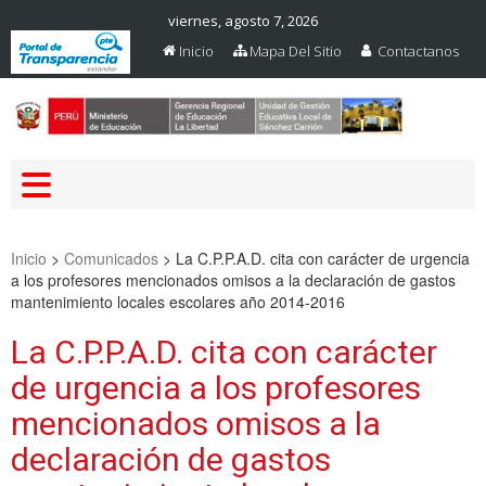
viernes, agosto 7, 2026
Inicio
Mapa Del Sitio
Contactanos
Web Oficial – UGEL Sanchez
UGEL SANCHEZ CARRION
Carrion
Inicio
>
Comunicados
>
La C.P.P.A.D. cita con carácter de urgencia
a los profesores mencionados omisos a la declaración de gastos
mantenimiento locales escolares año 2014-2016
La C.P.P.A.D. cita con carácter
de urgencia a los profesores
mencionados omisos a la
declaración de gastos