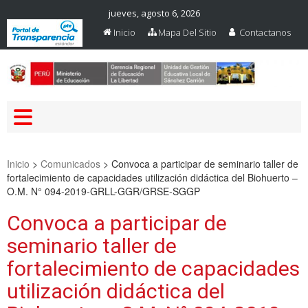
jueves, agosto 6, 2026
Inicio
Mapa Del Sitio
Contactanos
Web Oficial – UGEL Sanchez
UGEL SANCHEZ CARRION
Carrion
Inicio
>
Comunicados
>
Convoca a participar de seminario taller de
fortalecimiento de capacidades utilización didáctica del Biohuerto –
O.M. N° 094-2019-GRLL-GGR/GRSE-SGGP
Convoca a participar de
seminario taller de
fortalecimiento de capacidades
utilización didáctica del