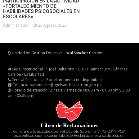
PARTICIPACIÓN EN LA ACTIVIDAD
«FORTALECIMIENTO DE
HABILIDADES PSICOSOCIALES EN
ESCOLARES»
Administrador
23 Agosto, 2022
Unidad de Gestion Educativa Local Sánchez Carrión
Sede Institucional: Jr. José Balta Nro. 1005- Huamachuco - Sánchez
Carrión - La Libertad
Central Telefónica: (Por el momento no disponible)
Contacto: webmaster@ugelsanchezcarrion.gob.pe
Horario de atención: Lunes a viernes de 08:00 am - 01:00 pm y 3:00
pm - 05:30 pm
Libro de Reclamaciones
Conforme a lo establecido en el Decreto Supremo N° 42-2011-PCM,
esta entidad cuenta con un Libro de Reclamaciones a su disposición.