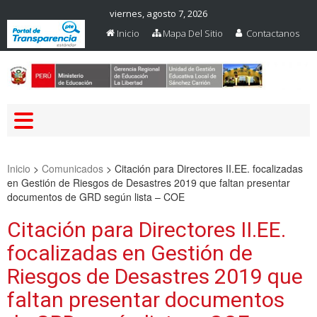
viernes, agosto 7, 2026
Inicio
Mapa Del Sitio
Contactanos
Web Oficial – UGEL Sanchez
UGEL SANCHEZ CARRION
Carrion
Inicio
>
Comunicados
>
Citación para Directores II.EE. focalizadas
en Gestión de Riesgos de Desastres 2019 que faltan presentar
documentos de GRD según lista – COE
Citación para Directores II.EE.
focalizadas en Gestión de
Riesgos de Desastres 2019 que
faltan presentar documentos