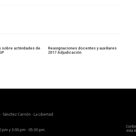
 sobre actividades de
Reasignaciones docentes y auxiliares
GP
2017 Adjudicación
 - Sánchez Carrión - La Libertad
Confo
00 pm y 3:00 pm - 05:30 pm
esta 