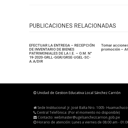
PUBLICACIONES RELACIONADAS
EFECTUAR LA ENTREGA – RECEPCIÓN
Tomar acciones
DE INVENTARIO DE BIENES
promoción – A
PATRIMONIALES DE LA I.E. – O.M. N°
19-2020-GRLL-GGR/GRSE-UGEL-SC-
A.A/DIR
Unidad de Gestion Educativa Local Sánchez Carrión
Sede Institucional: Jr. José Balta Nro. 1005- Huamachuco
Central Telefónica: (Por el momento no disponible)
Contacto: webmaster@ugelsanchezcarrion.gob.pe
Horario de atención: Lunes a viernes de 08:00 am - 01: