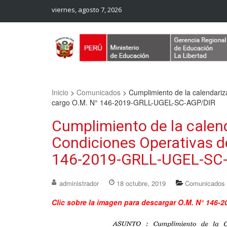
viernes, agosto 7, 2026
Web Oficial – UGEL Sanchez Carrion
UGEL SANCHEZ CARRION
Inicio
>
Comunicados
>
Cumplimiento de la calendariza
cargo O.M. N° 146-2019-GRLL-UGEL-SC-AGP/DIR
Cumplimiento de la calend
Condiciones Operativas de 
146-2019-GRLL-UGEL-SC
administrador
18 octubre, 2019
Comunicados
Clic sobre la imagen para descargar O.M. N° 14