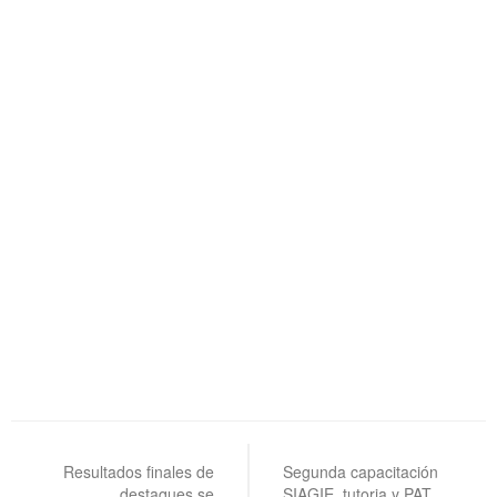
Navegación
de
Resultados finales de
Segunda capacitación
destaques se
SIAGIE, tutoria y PAT