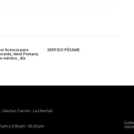
or licencia para
SENTIDO PÉSAME
cente, Nivel Primaria
 méritos , día
 - Sánchez Carrión - La Libertad
Confo
00 pm y 3:00 pm - 05:30 pm
esta 