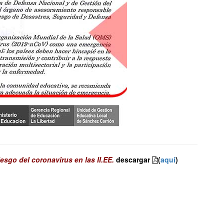
esgo del coronavirus en las II.EE.
descargar
(
aquí
)