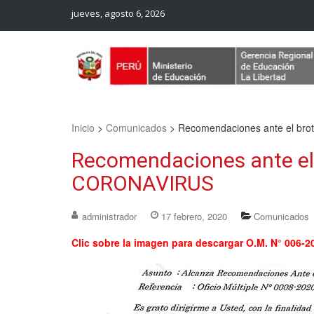
jueves, agosto 6, 2026
Web Oficial – UGEL Sanchez Carrion
UGEL SANCHEZ CARRION
Inicio
>
Comunicados
>
Recomendaciones ante el br
Recomendaciones ante el 
CORONAVIRUS
administrador
17 febrero, 2020
Comunicados
Clic sobre la imagen para descargar O.M. N° 006