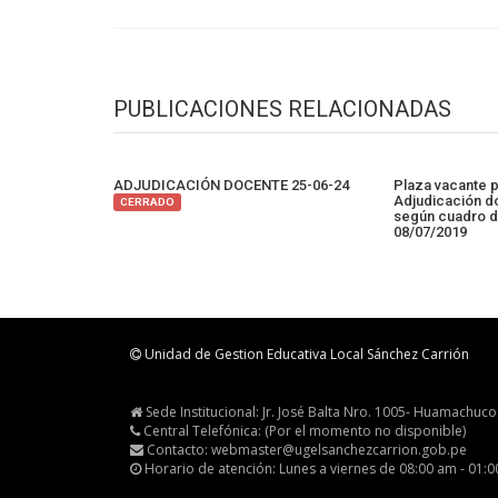
PUBLICACIONES RELACIONADAS
ADJUDICACIÓN DOCENTE 25-06-24
Plaza vacante p
Adjudicación do
CERRADO
según cuadro de
08/07/2019
Unidad de Gestion Educativa Local Sánchez Carrión
Sede Institucional: Jr. José Balta Nro. 1005- Huamachuco
Central Telefónica: (Por el momento no disponible)
Contacto: webmaster@ugelsanchezcarrion.gob.pe
Horario de atención: Lunes a viernes de 08:00 am - 01: