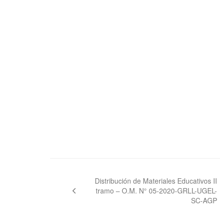
Navegación
de
Distribución de Materiales Educativos II
tramo – O.M. N° 05-2020-GRLL-UGEL-
entradas
SC-AGP