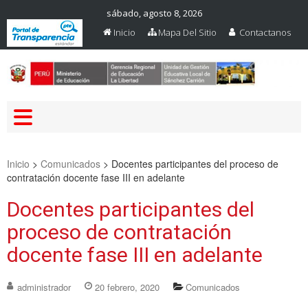
sábado, agosto 8, 2026
Inicio
Mapa Del Sitio
Contactanos
Web Oficial – UGEL Sanchez
UGEL SANCHEZ CARRION
Carrion
Inicio
>
Comunicados
>
Docentes participantes del proceso de
contratación docente fase III en adelante
Docentes participantes del
proceso de contratación
docente fase III en adelante
administrador
20 febrero, 2020
Comunicados