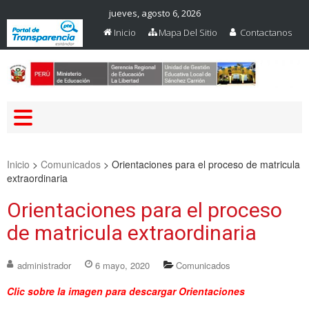
jueves, agosto 6, 2026
Inicio
Mapa Del Sitio
Contactanos
Web Oficial – UGEL Sanchez
UGEL SANCHEZ CARRION
Carrion
Inicio
>
Comunicados
>
Orientaciones para el proceso de matricula
extraordinaria
Orientaciones para el proceso
de matricula extraordinaria
administrador
6 mayo, 2020
Comunicados
Clic sobre la imagen para descargar Orientaciones