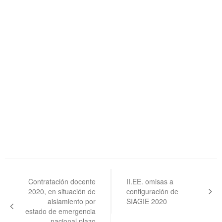
Navegación
de
Contratación docente
II.EE. omisas a
2020, en situación de
configuración de
entradas
aislamiento por
SIAGIE 2020
estado de emergencia
nacional plazo