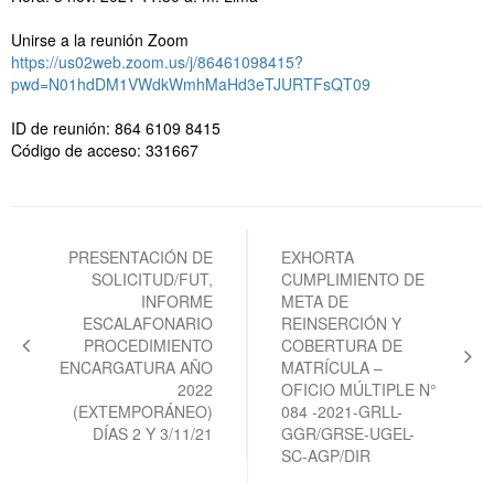
Unirse a la reunión Zoom
https://us02web.zoom.us/j/86461098415?
pwd=N01hdDM1VWdkWmhMaHd3eTJURTFsQT09
ID de reunión: 864 6109 8415
Código de acceso: 331667
Navegación
de
PRESENTACIÓN DE
EXHORTA
SOLICITUD/FUT,
CUMPLIMIENTO DE
entradas
INFORME
META DE
ESCALAFONARIO
REINSERCIÓN Y
PROCEDIMIENTO
COBERTURA DE
ENCARGATURA AÑO
MATRÍCULA –
2022
OFICIO MÚLTIPLE N°
(EXTEMPORÁNEO)
084 -2021-GRLL-
DÍAS 2 Y 3/11/21
GGR/GRSE-UGEL-
SC-AGP/DIR