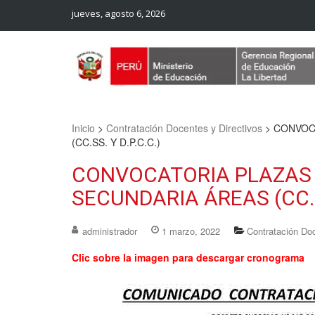
jueves, agosto 6, 2026
Web Oficial – UGEL Sanchez Carrion
UGEL SANCHEZ CARRION
Inicio
>
Contratación Docentes y Directivos
>
CONVOC
(CC.SS. Y D.P.C.C.)
CONVOCATORIA PLAZAS 
SECUNDARIA ÁREAS (CC.SS
administrador
1 marzo, 2022
Contratación Doc
Clic sobre la imagen para descargar cronograma