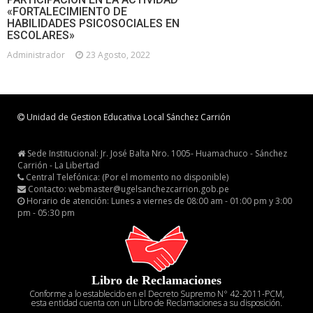
«FORTALECIMIENTO DE
HABILIDADES PSICOSOCIALES EN
ESCOLARES»
Administrador
23 Agosto, 2022
Unidad de Gestion Educativa Local Sánchez Carrión
Sede Institucional: Jr. José Balta Nro. 1005- Huamachuco - Sánchez
Carrión - La Libertad
Central Telefónica: (Por el momento no disponible)
Contacto: webmaster@ugelsanchezcarrion.gob.pe
Horario de atención: Lunes a viernes de 08:00 am - 01:00 pm y 3:00
pm - 05:30 pm
Libro de Reclamaciones
Conforme a lo establecido en el Decreto Supremo N° 42-2011-PCM,
esta entidad cuenta con un Libro de Reclamaciones a su disposición.