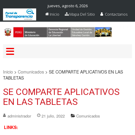
jueves, agosto 6, 2026
Inicio
Mapa Del Sitio
Contactanos
Web Oficial – UGEL Sanchez
UGEL SANCHEZ CARRION
Carrion
Inicio
>
Comunicados
>
SE COMPARTE APLICATIVOS EN LAS
TABLETAS
SE COMPARTE APLICATIVOS
EN LAS TABLETAS
administrador
21 julio, 2022
Comunicados
LINKS: