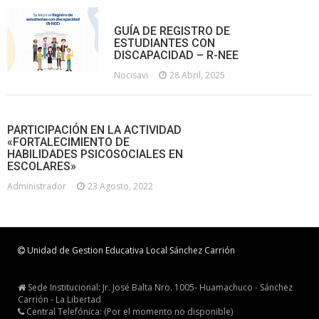
GUÍA DE REGISTRO DE
ESTUDIANTES CON
DISCAPACIDAD – R-NEE
Nocisavi
28 Abril, 2025
PARTICIPACIÓN EN LA ACTIVIDAD
«FORTALECIMIENTO DE
HABILIDADES PSICOSOCIALES EN
ESCOLARES»
Administrador
23 Agosto, 2022
Unidad de Gestion Educativa Local Sánchez Carrión
Sede Institucional: Jr. José Balta Nro. 1005- Huamachuco - Sánchez
Carrión - La Libertad
Central Telefónica: (Por el momento no disponible)