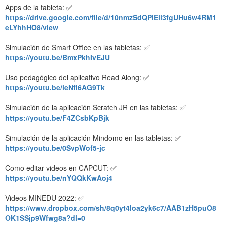
Apps de la tableta: ✅
https://drive.google.com/file/d/10nmzSdQPiEll3fgUHu6w4RM1
eLYhhHO8/view
Simulación de Smart Office en las tabletas: ✅
https://youtu.be/BmxPkhIvEJU
Uso pedagógico del aplicativo Read Along: ✅
https://youtu.be/leNfI6AG9Tk
Simulación de la aplicación Scratch JR en las tabletas: ✅
https://youtu.be/F4ZCsbKpBjk
Simulación de la aplicación Mindomo en las tabletas: ✅
https://youtu.be/0SvpWof5-jc
Como editar videos en CAPCUT: ✅
https://youtu.be/nYQQkKwAoj4
Videos MINEDU 2022: ✅
https://www.dropbox.com/sh/8q0yt4loa2yk6c7/AAB1zH5puO8
OK1SSjp9Wfwg8a?dl=0