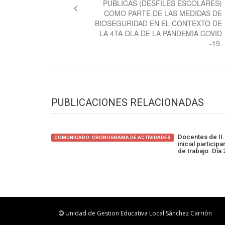
PÚBLICAS (DESFILES ESCOLARES)
COMO PARTE DE LAS MEDIDAS DE
BIOSEGURIDAD EN EL CONTEXTO DE
LA 4TA OLA DE LA PANDEMIA COVID
-19.
PUBLICACIONES RELACIONADAS
Docentes de II.
COMUNICADO: CRONOGRAMA DE ACTIVIDADES
inicial particip
de trabajo. Día
Unidad de Gestion Educativa Local Sánchez Carrión