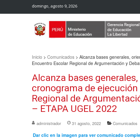
domingo, agosto 9, 2026
Web Oficial – UGEL Sanchez Carrion
UGEL SANCHEZ CARRION
Inicio
>
Comunicados
>
Alcanza bases generales, orie
Encuentro Escolar Regional de Argumentación y Deb
Alcanza bases generales, 
cronograma de ejecución 
Regional de Argumentació
– ETAPA UGEL 2022
administrador
31 agosto, 2022
Comunicados
Dar clic en la imagen para ver comunicado compl