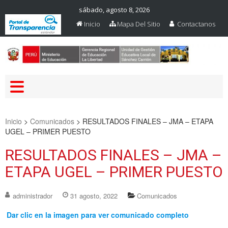
sábado, agosto 8, 2026
Inicio
Mapa Del Sitio
Contactanos
Web Oficial – UGEL Sanchez
UGEL SANCHEZ CARRION
Carrion
Inicio
>
Comunicados
>
RESULTADOS FINALES – JMA – ETAPA
UGEL – PRIMER PUESTO
RESULTADOS FINALES – JMA –
ETAPA UGEL – PRIMER PUESTO
administrador
31 agosto, 2022
Comunicados
Dar clic en la imagen para ver comunicado completo