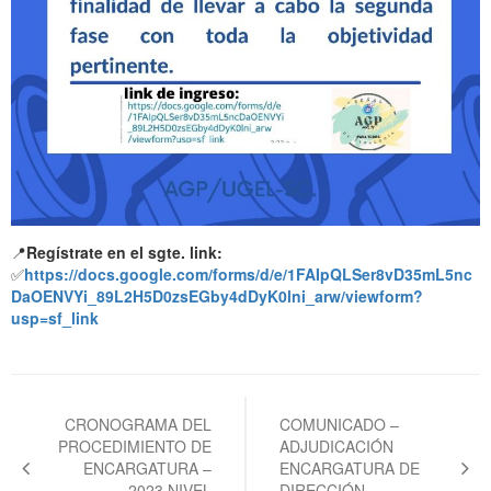
📍
Regístrate en el sgte. link:
✅
https://docs.google.com/forms/d/e/1FAIpQLSer8vD35mL5nc
DaOENVYi_89L2H5D0zsEGby4dDyK0lni_arw/viewform?
usp=sf_link
Navegación
de
CRONOGRAMA DEL
COMUNICADO –
PROCEDIMIENTO DE
ADJUDICACIÓN
entradas
ENCARGATURA –
ENCARGATURA DE
2023 NIVEL
DIRECCIÓN