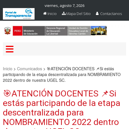
viernes, agosto 7, 2026
Inicio
Mapa Del Sitio
Contactanos
Web Oficial – UGEL Sanchez
UGEL SANCHEZ CARRION
Carrion
Inicio
>
Comunicados
>
🎯ATENCIÓN DOCENTES 📌Si estás
participando de la etapa descentralizada para NOMBRAMIENTO
2022 dentro de nuestra UGEL SC.
🎯ATENCIÓN DOCENTES 📌Si
estás participando de la etapa
descentralizada para
NOMBRAMIENTO 2022 dentro