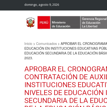
domingo, agosto 9, 2026
Web Oficial – UGEL Sanchez Carrion
UGEL SANCHEZ CARRION
Inicio
>
Comunicados
>
APROBAR EL CRONOGRAMA R
EDUCACIÓN EN INSTITUCIONES EDUCATIVAS PÚBLI
EDUCACIÓN SECUNDARIA DE LA EDUCACIÓN BÁSIC
2023.
APROBAR EL CRONOGRAM
CONTRATACIÓN DE AUXI
INSTITUCIONES EDUCATI
NIVELES DE EDUCACIÓN 
SECUNDARIA DE LA EDU