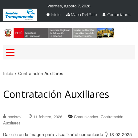
viernes, agosto 7, 2026
Inicio
Mapa Del Sitio
Contactanos
Web Oficial – UGEL Sanchez
UGEL SANCHEZ CARRION
Carrion
Inicio
>
Contratación Auxiliares
Contratación Auxiliares
,
nocisavi
11 febrero, 2026
Comunicados
Contratación
Auxiliares
Dar clic en la imagen para visualizar el comunicado 👇 13-02-2025