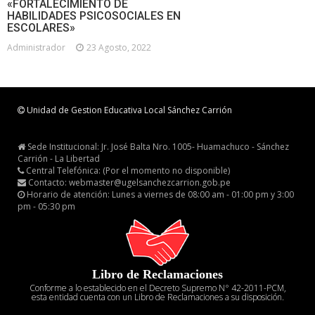
«FORTALECIMIENTO DE
HABILIDADES PSICOSOCIALES EN
ESCOLARES»
Administrador
23 Agosto, 2022
Unidad de Gestion Educativa Local Sánchez Carrión
Sede Institucional: Jr. José Balta Nro. 1005- Huamachuco - Sánchez
Carrión - La Libertad
Central Telefónica: (Por el momento no disponible)
Contacto: webmaster@ugelsanchezcarrion.gob.pe
Horario de atención: Lunes a viernes de 08:00 am - 01:00 pm y 3:00
pm - 05:30 pm
Libro de Reclamaciones
Conforme a lo establecido en el Decreto Supremo N° 42-2011-PCM,
esta entidad cuenta con un Libro de Reclamaciones a su disposición.