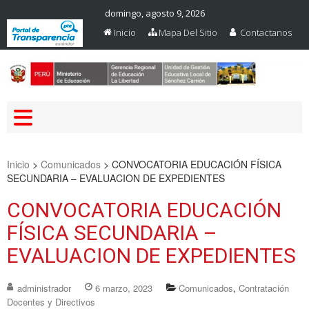
domingo, agosto 9, 2026
Inicio
Mapa Del Sitio
Contactanos
Web Oficial – UGEL Sanchez
UGEL SANCHEZ CARRION
Carrion
Inicio
>
Comunicados
>
CONVOCATORIA EDUCACIÓN FÍSICA
SECUNDARIA – EVALUACION DE EXPEDIENTES
CONVOCATORIA EDUCACIÓN
FÍSICA SECUNDARIA –
EVALUACION DE EXPEDIENTES
,
administrador
6 marzo, 2023
Comunicados
Contratación
Docentes y Directivos