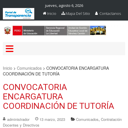
jueves, agosto 6, 2026
Inicio
Mapa Del Sitio
Contactanos
Web Oficial – UGEL Sanchez
UGEL SANCHEZ CARRION
Carrion
Inicio
>
Comunicados
>
CONVOCATORIA ENCARGATURA
COORDINACIÓN DE TUTORÍA
CONVOCATORIA
ENCARGATURA
COORDINACIÓN DE TUTORÍA
,
administrador
13 marzo, 2023
Comunicados
Contratación
Docentes y Directivos