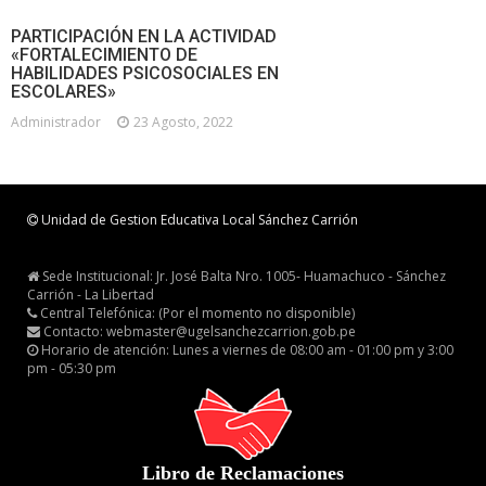
PARTICIPACIÓN EN LA ACTIVIDAD
«FORTALECIMIENTO DE
HABILIDADES PSICOSOCIALES EN
ESCOLARES»
Administrador
23 Agosto, 2022
Unidad de Gestion Educativa Local Sánchez Carrión
Sede Institucional: Jr. José Balta Nro. 1005- Huamachuco - Sánchez
Carrión - La Libertad
Central Telefónica: (Por el momento no disponible)
Contacto: webmaster@ugelsanchezcarrion.gob.pe
Horario de atención: Lunes a viernes de 08:00 am - 01:00 pm y 3:00
pm - 05:30 pm
Libro de Reclamaciones