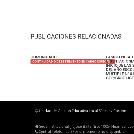
PUBLICACIONES RELACIONADAS
COMUNICADO:
I ASISTENCIA 
ORIENTACIONE
CONTINUIDAD O DESESTIMIENTO EN CARGO DIRECTIVO
INICIO DE LAS
DEL AÑO ESCOL
MÚLTIPLE N° 0
GGR/GRSE-UGE
Unidad de Gestion Educativa Local Sánchez Carrión
Sede Institucional: Jr. José Balta Nro. 1005- Huamachuco
Central Telefónica: (Por el momento no disponible)