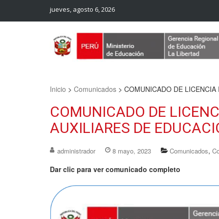
jueves, agosto 6, 2026
Web Oficial – UGEL Sanchez Carrion
UGEL SANCHEZ CARRION
Inicio
>
Comunicados
>
COMUNICADO DE LICENCIA 
COMUNICADO DE LICENC
AUXILIARES DE EDUCACI
,
administrador
8 mayo, 2023
Comunicados
Co
Dar clic para ver comunicado completo