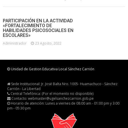
PARTICIPACIÓN EN LA ACTIVIDAD
«FORTALECIMIENTO DE
HABILIDADES PSICOSOCIALES EN
ESCOLARES»
Administrador
23 Agosto, 2022
Unidad de Gestion Educativa Local Sánchez Carrión
Sede Institucional: Jr. José Balta Nro. 1005- Huamachuco - Sánchez
Carrión - La Libertad
Central Telefónica: (Por el momento no disponible)
Contacto: webmaster@ugelsanchezcarrion.gob.pe
Horario de atención: Lunes a viernes de 08:00 am - 01:00 pm y 3:00
pm - 05:30 pm