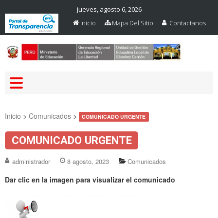
jueves, agosto 6, 2026
Inicio
Mapa Del Sitio
Contactanos
Web Oficial – UGEL Sanchez
UGEL SANCHEZ CARRION
Carrion
Inicio
>
Comunicados
>
COMUNICADO URGENTE
COMUNICADO URGENTE
administrador
8 agosto, 2023
Comunicados
Dar clic en la imagen para visualizar el comunicado