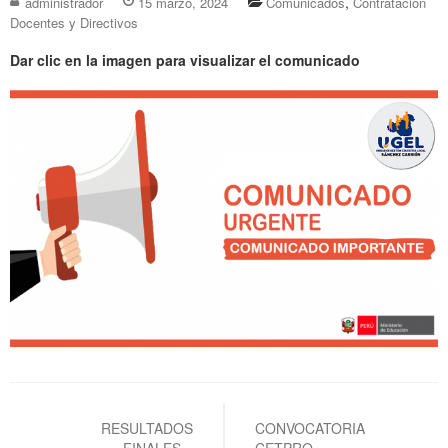
,
administrador
15 marzo, 2024
Comunicados
Contratación
Docentes y Directivos
Dar clic en la imagen para visualizar el comunicado
Navegación
de
RESULTADOS
CONVOCATORIA
FINALES –
CETPRO –