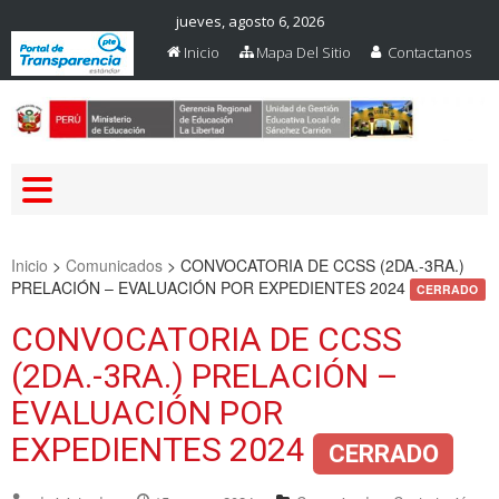
jueves, agosto 6, 2026
Inicio
Mapa Del Sitio
Contactanos
Web Oficial – UGEL Sanchez
UGEL SANCHEZ CARRION
Carrion
Inicio
>
Comunicados
>
CONVOCATORIA DE CCSS (2DA.-3RA.)
PRELACIÓN – EVALUACIÓN POR EXPEDIENTES 2024
CERRADO
CONVOCATORIA DE CCSS
(2DA.-3RA.) PRELACIÓN –
EVALUACIÓN POR
EXPEDIENTES 2024
CERRADO