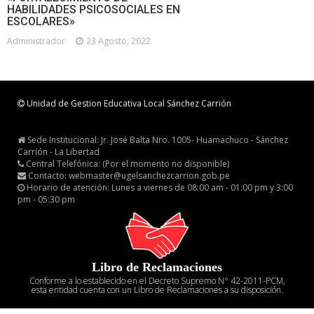
HABILIDADES PSICOSOCIALES EN
ESCOLARES»
Administrador
23 Agosto, 2022
Unidad de Gestion Educativa Local Sánchez Carrión
Sede Institucional: Jr. José Balta Nro. 1005- Huamachuco - Sánchez
Carrión - La Libertad
Central Telefónica: (Por el momento no disponible)
Contacto: webmaster@ugelsanchezcarrion.gob.pe
Horario de atención: Lunes a viernes de 08:00 am - 01:00 pm y 3:00
pm - 05:30 pm
Libro de Reclamaciones
Conforme a lo establecido en el Decreto Supremo N° 42-2011-PCM,
esta entidad cuenta con un Libro de Reclamaciones a su disposición.