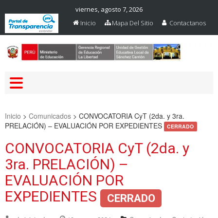
viernes, agosto 7, 2026
Inicio
Mapa Del Sitio
Contactanos
Web Oficial – UGEL Sanchez
UGEL SANCHEZ CARRION
Carrion
Inicio
>
Comunicados
>
CONVOCATORIA CyT (2da. y 3ra.
PRELACIÓN) – EVALUACIÓN POR EXPEDIENTES
CERRADO
CONVOCATORIA CyT (2da. y
3ra. PRELACIÓN) –
EVALUACIÓN POR
EXPEDIENTES
CERRADO