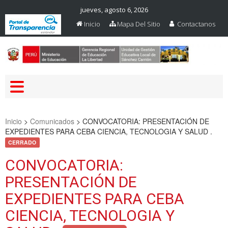
jueves, agosto 6, 2026
Inicio
Mapa Del Sitio
Contactanos
Web Oficial – UGEL Sanchez
UGEL SANCHEZ CARRION
Carrion
Inicio
>
Comunicados
>
CONVOCATORIA: PRESENTACIÓN DE
EXPEDIENTES PARA CEBA CIENCIA, TECNOLOGIA Y SALUD .
CERRADO
CONVOCATORIA:
PRESENTACIÓN DE
EXPEDIENTES PARA CEBA
CIENCIA, TECNOLOGIA Y