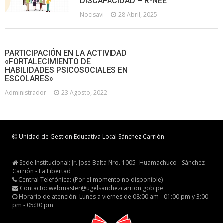
DISCAPACIDAD – R-NEE
Nocisavi
28 Abril, 2025
PARTICIPACIÓN EN LA ACTIVIDAD
«FORTALECIMIENTO DE
HABILIDADES PSICOSOCIALES EN
ESCOLARES»
Administrador
23 Agosto, 2022
Unidad de Gestion Educativa Local Sánchez Carrión
Sede Institucional: Jr. José Balta Nro. 1005- Huamachuco - Sánchez
Carrión - La Libertad
Central Telefónica: (Por el momento no disponible)
Contacto: webmaster@ugelsanchezcarrion.gob.pe
Horario de atención: Lunes a viernes de 08:00 am - 01:00 pm y 3:00
pm - 05:30 pm