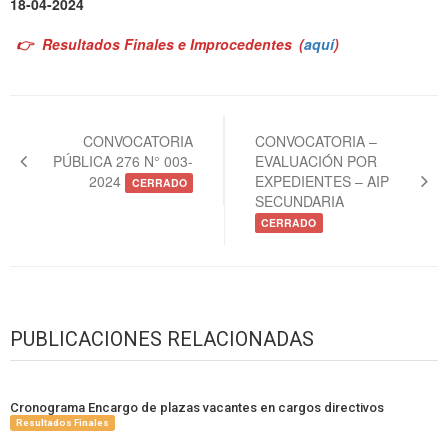
18-04-2024
👉
Resultados Finales e Improcedentes
(
aquí
)
Navegación
de
CONVOCATORIA
CONVOCATORIA –
PÚBLICA 276 N° 003-
EVALUACIÓN POR
entradas
2024
EXPEDIENTES – AIP
CERRADO
SECUNDARIA
CERRADO
PUBLICACIONES RELACIONADAS
Cronograma Encargo de plazas vacantes en cargos directivos
Resultados Finales