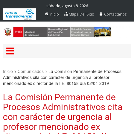
sábado, agosto 8, 2026
Inicio
Mapa Del Sitio
Contactanos
Web Oficial – UGEL Sanchez
UGEL SANCHEZ CARRION
Carrion
Inicio
>
Comunicados
>
La Comisión Permanente de Procesos
Administrativos cita con carácter de urgencia al profesor
mencionado ex director de la I.E. 80158 día 02/04-2019
La Comisión Permanente de
Procesos Administrativos cita
con carácter de urgencia al
profesor mencionado ex