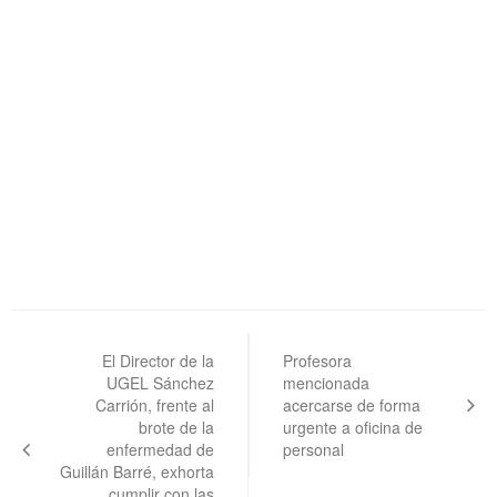
Navegación
de
El Director de la
Profesora
UGEL Sánchez
mencionada
entradas
Carrión, frente al
acercarse de forma
brote de la
urgente a oficina de
enfermedad de
personal
Guillán Barré, exhorta
cumplir con las