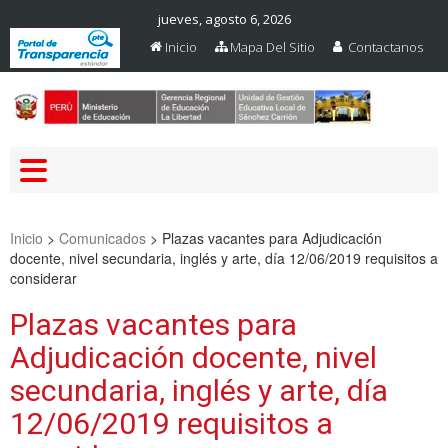
jueves, agosto 6, 2026
Inicio
Mapa Del Sitio
Contactanos
Web Oficial – UGEL Sanchez
UGEL SANCHEZ CARRION
Carrion
Inicio
>
Comunicados
>
Plazas vacantes para Adjudicación
docente, nivel secundaria, inglés y arte, día 12/06/2019 requisitos a
considerar
Plazas vacantes para
Adjudicación docente, nivel
secundaria, inglés y arte, día
12/06/2019 requisitos a