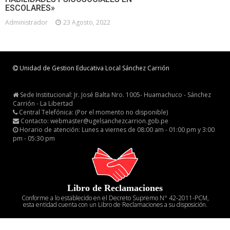
ESCOLARES»
Administrador
23 Agosto, 2022
Unidad de Gestion Educativa Local Sánchez Carrión
Sede Institucional: Jr. José Balta Nro. 1005- Huamachuco - Sánchez
Carrión - La Libertad
Central Telefónica: (Por el momento no disponible)
Contacto: webmaster@ugelsanchezcarrion.gob.pe
Horario de atención: Lunes a viernes de 08:00 am - 01:00 pm y 3:00
pm - 05:30 pm
Libro de Reclamaciones
Conforme a lo establecido en el Decreto Supremo N° 42-2011-PCM,
esta entidad cuenta con un Libro de Reclamaciones a su disposición.