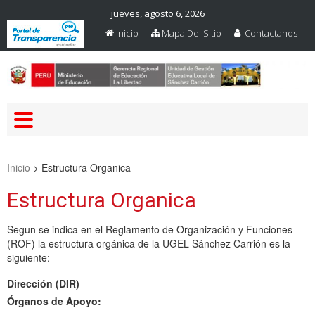
jueves, agosto 6, 2026
Inicio
Mapa Del Sitio
Contactanos
Web Oficial – UGEL Sanchez
UGEL SANCHEZ CARRION
Carrion
Inicio
>
Estructura Organica
Estructura Organica
Segun se indica en el Reglamento de Organización y Funciones
(ROF) la estructura orgánica de la UGEL Sánchez Carrión es la
siguiente:
Dirección (DIR)
Órganos de Apoyo: