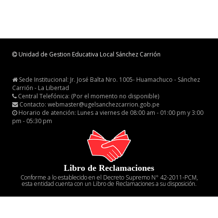
Unidad de Gestion Educativa Local Sánchez Carrión
Sede Institucional: Jr. José Balta Nro. 1005- Huamachuco - Sánchez
Carrión - La Libertad
Central Telefónica: (Por el momento no disponible)
Contacto: webmaster@ugelsanchezcarrion.gob.pe
Horario de atención: Lunes a viernes de 08:00 am - 01:00 pm y 3:00
pm - 05:30 pm
Libro de Reclamaciones
Conforme a lo establecido en el Decreto Supremo N° 42-2011-PCM,
esta entidad cuenta con un Libro de Reclamaciones a su disposición.