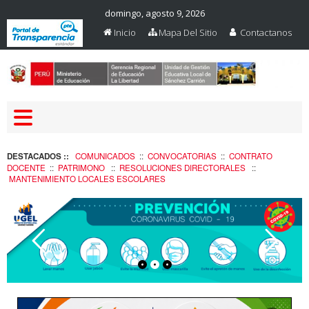
domingo, agosto 9, 2026
Inicio
Mapa Del Sitio
Contactanos
Web Oficial – UGEL Sanchez
UGEL SANCHEZ CARRION
Carrion
DESTACADOS ::
COMUNICADOS
::
CONVOCATORIAS
::
CONTRATO
DOCENTE
::
PATRIMONO
::
RESOLUCIONES DIRECTORALES
::
MANTENIMIENTO LOCALES ESCOLARES