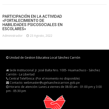
PARTICIPACIÓN EN LA ACTIVIDAD
«FORTALECIMIENTO DE
HABILIDADES PSICOSOCIALES EN
ESCOLARES»
Administrador
23 Agosto, 2022
Unidad de Gestion Educativa Local Sánchez Carrión
Sede Institucional: Jr. José Balta Nro. 1005- Huamachuco - Sánchez
Carrión - La Libertad
Central Telefónica: (Por el momento no disponible)
Contacto: webmaster@ugelsanchezcarrion.gob.pe
Horario de atención: Lunes a viernes de 08:00 am - 01:00 pm y 3:00
pm - 05:30 pm