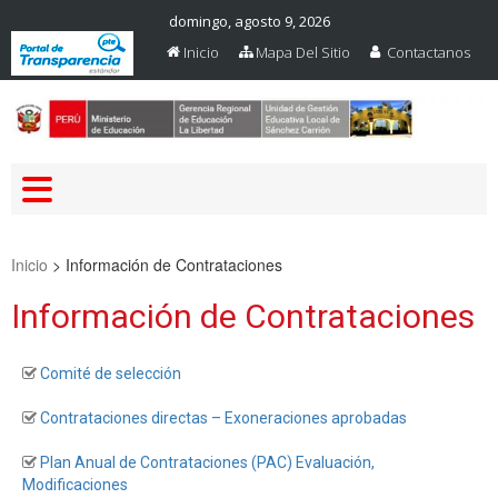
domingo, agosto 9, 2026
Inicio
Mapa Del Sitio
Contactanos
Web Oficial – UGEL Sanchez
UGEL SANCHEZ CARRION
Carrion
Inicio
>
Información de Contrataciones
Información de Contrataciones
Comité de selección
Contrataciones directas – Exoneraciones aprobadas
Plan Anual de Contrataciones (PAC) Evaluación,
Modificaciones