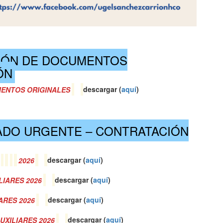
IÓN DE DOCUMENTOS
ÓN
ENTOS ORIGINALES
descargar (
a
quí
)
ADO URGENTE – CONTRATACIÓN
2026
descargar (
a
quí
)
LIARES 2026
descargar (
a
quí
)
ARES 2026
descargar (
a
quí
)
UXILIARES 2026
descargar (
a
quí
)