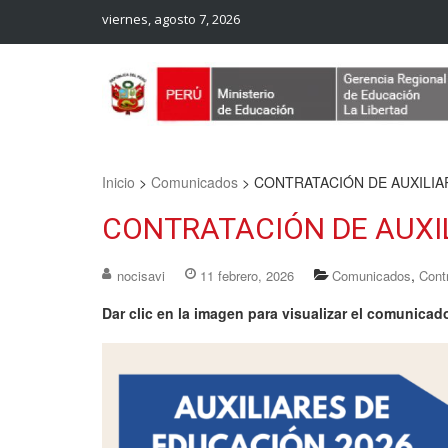
viernes, agosto 7, 2026
Web Oficial – UGEL Sanchez Carrion
UGEL SANCHEZ CARRION
Inicio
>
Comunicados
>
CONTRATACIÓN DE AUXILIA
CONTRATACIÓN DE AUXI
,
nocisavi
11 febrero, 2026
Comunicados
Cont
Dar clic en la imagen para visualizar el comunicad