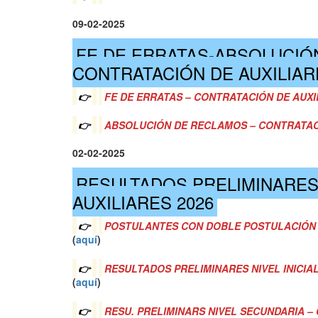
09-02-2025
FE DE ERRATAS-ABSOLUCIÓ
CONTRATACIÓN DE AUXILIAR
👉
FE DE ERRATAS – CONTRATACIÓN DE AUXI
👉
ABSOLUCIÓN DE RECLAMOS – CONTRATACI
02-02-2025
RESULTADOS PRELIMINARES
AUXILIARES 2026
👉
POSTULANTES CON DOBLE POSTULACIÓN –
(
a
quí
)
👉
RESULTADOS PRELIMINARES NIVEL INICIA
(
a
quí
)
👉
RESU. PRELIMINARS NIVEL SECUNDARIA –