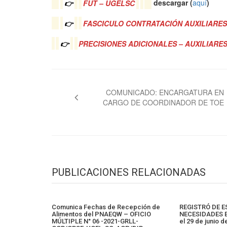
👉
FUT – UGELSC
descargar (
aquí
)
👉
FASCICULO CONTRATACIÓN AUXILIARES
👉
PRECISIONES ADICIONALES – AUXILIARE
Navegación
de
COMUNICADO: ENCARGATURA EN
CARGO DE COORDINADOR DE TOE
entradas
PUBLICACIONES RELACIONADAS
Comunica Fechas de Recepción de
REGISTRÓ DE 
Alimentos del PNAEQW – OFICIO
NECESIDADES E
MÚLTIPLE N° 06 -2021-GRLL-
el 29 de junio d