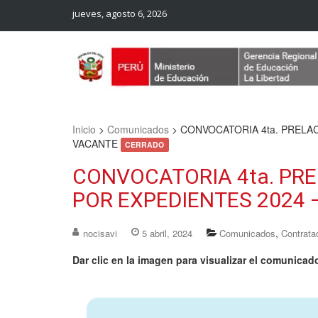
jueves, agosto 6, 2026
Web Oficial – UGEL Sanchez Carrion
UGEL SANCHEZ CARRION
Inicio
>
Comunicados
>
CONVOCATORIA 4ta. PRELAC
VACANTE
CERRADO
CONVOCATORIA 4ta. PRE
POR EXPEDIENTES 2024
,
nocisavi
5 abril, 2024
Comunicados
Contrata
Dar clic en la imagen para visualizar el comunicad