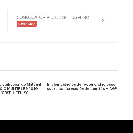
CONVOCATORIA D.L. 276 – UGEL-SC
CERRADO
stribución de Material
Implementación de recomendaciones
ICIO MÚLTIPLE N° 046-
sobre conformación de comités – AGP
R/GRSE-UGEL-SC-