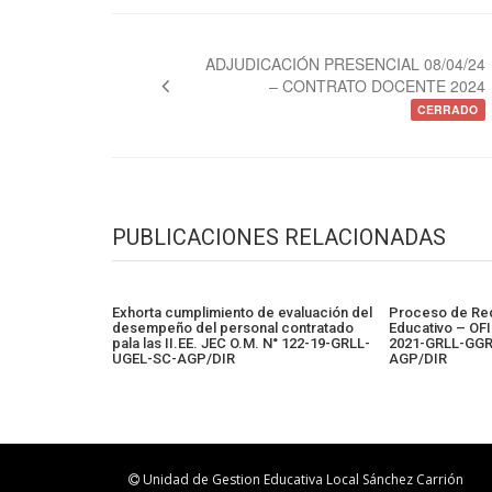
Navegación
de
ADJUDICACIÓN PRESENCIAL 08/04/24
– CONTRATO DOCENTE 2024
entradas
CERRADO
PUBLICACIONES RELACIONADAS
Exhorta cumplimiento de evaluación del
Proceso de Redi
desempeño del personal contratado
Educativo – OF
pala las II.EE. JEC O.M. N° 122-19-GRLL-
2021-GRLL-GG
UGEL-SC-AGP/DIR
AGP/DIR
Unidad de Gestion Educativa Local Sánchez Carrión