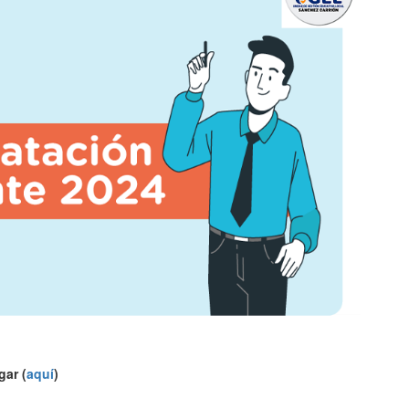
gar (
aquí
)