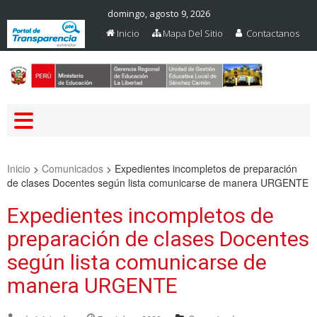
domingo, agosto 9, 2026
Inicio
Mapa Del Sitio
Contactanos
Web Oficial – UGEL Sanchez
UGEL SANCHEZ CARRION
Carrion
Inicio
>
Comunicados
>
Expedientes incompletos de preparación
de clases Docentes según lista comunicarse de manera URGENTE
Expedientes incompletos de
preparación de clases Docentes
según lista comunicarse de
manera URGENTE