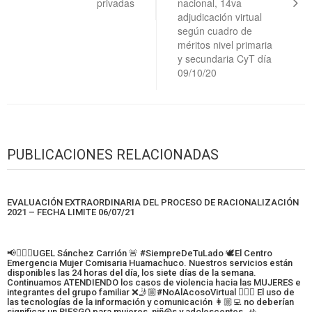
privadas
nacional, 14va
adjudicación virtual
según cuadro de
méritos nivel primaria
y secundaria CyT día
09/10/20
PUBLICACIONES RELACIONADAS
EVALUACIÓN EXTRAORDINARIA DEL PROCESO DE RACIONALIZACIÓN
2021 – FECHA LIMITE 06/07/21
📢🙋🏽‍♀️UGEL Sánchez Carrión 🚨 #SiempreDeTuLado 🕊️El Centro
Emergencia Mujer Comisaria Huamachuco. Nuestros servicios están
disponibles las 24 horas del día, los siete días de la semana.
Continuamos ATENDIENDO los casos de violencia hacia las MUJERES e
integrantes del grupo familiar ❌🤳🏼#NoAlAcosoVirtual 🙅🏼‍♀️ El uso de
las tecnologías de la información y comunicación 👩🏼‍💻 no deberían
significar un RIESGO para mujeres, niñ@s y adolescentes. 🚸