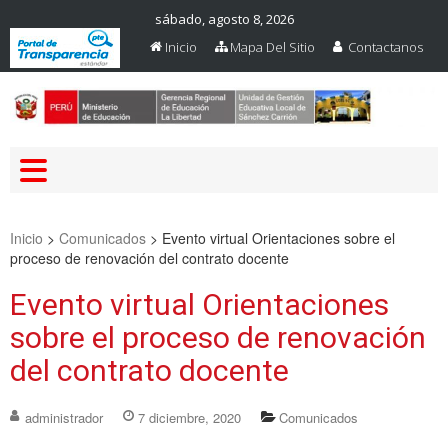
sábado, agosto 8, 2026
Inicio
Mapa Del Sitio
Contactanos
Web Oficial – UGEL Sanchez
UGEL SANCHEZ CARRION
Carrion
Inicio
>
Comunicados
>
Evento virtual Orientaciones sobre el
proceso de renovación del contrato docente
Evento virtual Orientaciones
sobre el proceso de renovación
del contrato docente
administrador
7 diciembre, 2020
Comunicados