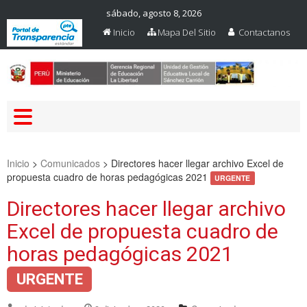
sábado, agosto 8, 2026
Inicio
Mapa Del Sitio
Contactanos
Web Oficial – UGEL Sanchez
UGEL SANCHEZ CARRION
Carrion
Inicio
>
Comunicados
>
Directores hacer llegar archivo Excel de
propuesta cuadro de horas pedagógicas 2021
URGENTE
Directores hacer llegar archivo
Excel de propuesta cuadro de
horas pedagógicas 2021
URGENTE