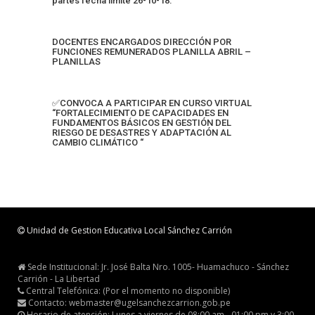
partes fecha limite 26-10-18.
DOCENTES ENCARGADOS DIRECCIÓN POR
FUNCIONES REMUNERADOS PLANILLA ABRIL –
PLANILLAS
✅CONVOCA A PARTICIPAR EN CURSO VIRTUAL
“FORTALECIMIENTO DE CAPACIDADES EN
FUNDAMENTOS BÁSICOS EN GESTIÓN DEL
RIESGO DE DESASTRES Y ADAPTACIÓN AL
CAMBIO CLIMÁTICO “
Unidad de Gestion Educativa Local Sánchez Carrión
Sede Institucional: Jr. José Balta Nro. 1005- Huamachuco - Sánchez
Carrión - La Libertad
Central Telefónica: (Por el momento no disponible)
Contacto: webmaster@ugelsanchezcarrion.gob.pe
Horario de atención: Lunes a viernes de 08:00 am - 01:00 pm y 3:00