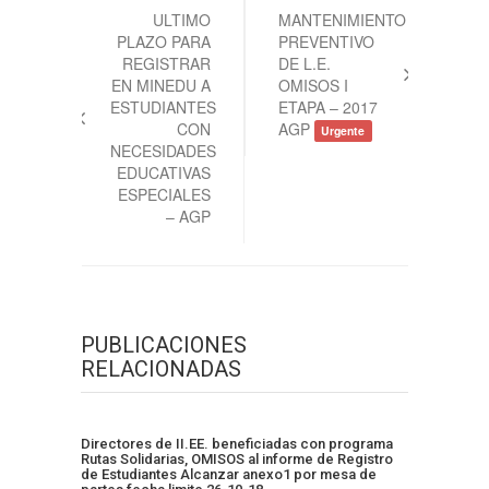
de
ULTIMO
MANTENIMIENTO
PLAZO PARA
PREVENTIVO
entradas
REGISTRAR
DE L.E.
EN MINEDU A
OMISOS I
ESTUDIANTES
ETAPA – 2017
CON
AGP
Urgente
NECESIDADES
EDUCATIVAS
ESPECIALES
– AGP
PUBLICACIONES
RELACIONADAS
Directores de II.EE. beneficiadas con programa
Rutas Solidarias, OMISOS al informe de Registro
de Estudiantes Alcanzar anexo1 por mesa de