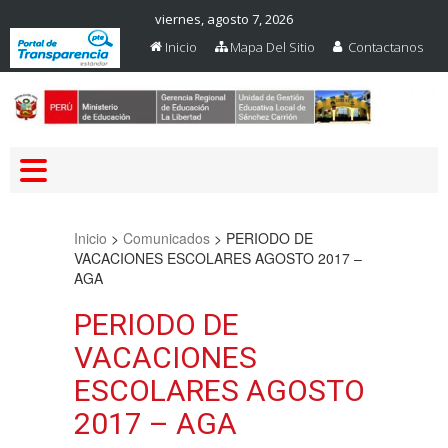
viernes, agosto 7, 2026
Inicio
Mapa Del Sitio
Contactanos
Web Oficial – UGEL Sanchez
UGEL SANCHEZ CARRION
Carrion
Inicio
>
Comunicados
>
PERIODO DE
VACACIONES ESCOLARES AGOSTO 2017 –
AGA
PERIODO DE
VACACIONES
ESCOLARES AGOSTO
2017 – AGA