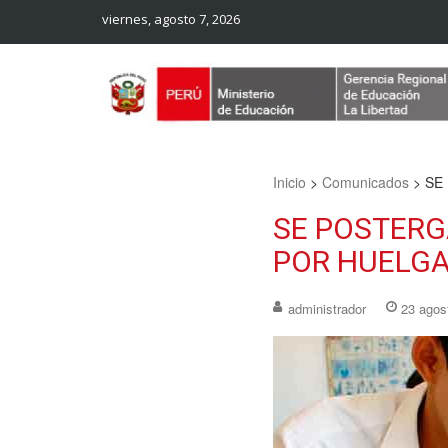
viernes, agosto 7, 2026
Web Oficial – UGEL Sanchez Carrion
UGEL SANCHEZ CARRION
Inicio
>
Comunicados
>
SE
SE POSTERG
POR HUELGA
administrador
23 agos