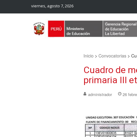
viernes, agosto 7, 2026
Web Oficial – UGEL Sanchez Carrion
UGEL SANCHEZ CARRION
Inicio
>
Convocatorias
>
Cu
Cuadro de mé
primaria III 
administrador
26 febre