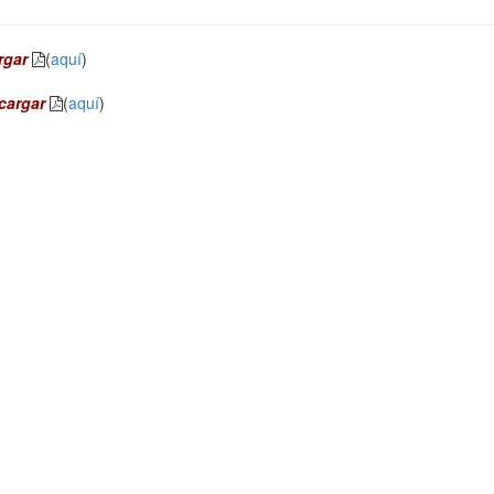
rgar
(
aquí
)
cargar
(
aquí
)