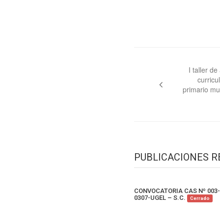
Navegación
de
I taller d
curricu
entradas
primario mu
PUBLICACIONES 
CONVOCATORIA CAS Nº 003-
0307-UGEL – S.C.
Cerrado