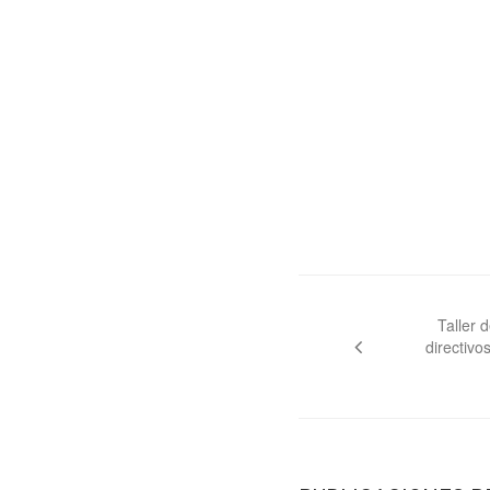
Navegación
de
Taller 
directiv
entradas