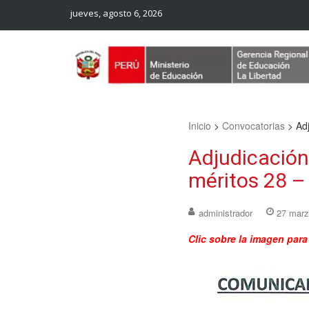
jueves, agosto 6, 2026
Web Oficial – UGEL Sanchez Carrion
UGEL SANCHEZ CARRION
Inicio
>
Convocatorias
>
Ad
Adjudicación
méritos 28 –
administrador
27 marz
Clic sobre la imagen para