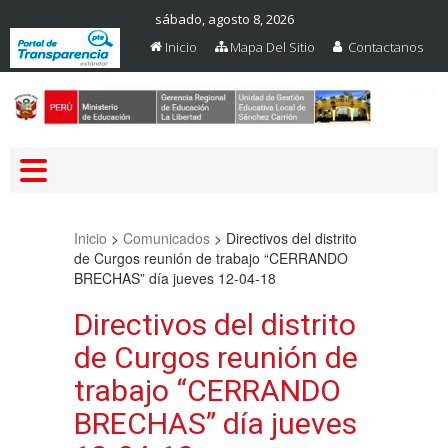
sábado, agosto 8, 2026
Inicio
Mapa Del Sitio
Contactanos
Web Oficial – UGEL Sanchez
UGEL SANCHEZ CARRION
Carrion
Inicio
>
Comunicados
>
Directivos del distrito
de Curgos reunión de trabajo “CERRANDO
BRECHAS” día jueves 12-04-18
Directivos del distrito
de Curgos reunión de
trabajo “CERRANDO
BRECHAS” día jueves