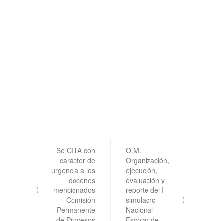
Navegación
de
Se CITA con
O.M.
carácter de
Organización,
entradas
urgencia a los
ejecución,
docenes
evaluación y
mencionados
reporte del I
– Comisión
simulacro
Permanente
Nacional
de Procesos
Escolar de