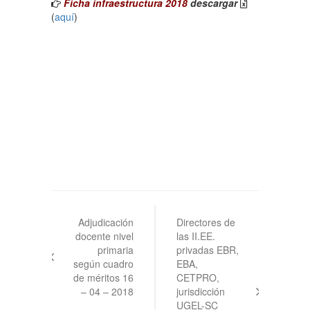
Ficha infraestructura 2018
descargar
(
aquí
)
Navegación
de
Adjudicación
Directores de
docente nivel
las II.EE.
entradas
primaria
privadas EBR,
según cuadro
EBA,
de méritos 16
CETPRO,
– 04 – 2018
jurisdicción
UGEL-SC