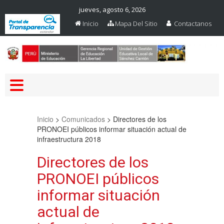
jueves, agosto 6, 2026
Inicio
Mapa Del Sitio
Contactanos
Web Oficial – UGEL Sanchez
UGEL SANCHEZ CARRION
Carrion
Inicio
>
Comunicados
>
Directores de los
PRONOEI públicos informar situación actual de
infraestructura 2018
Directores de los
PRONOEI públicos
informar situación
actual de