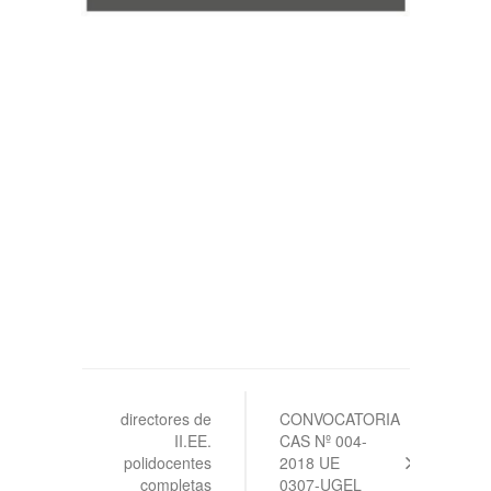
Navegación
de
directores de
CONVOCATORIA
II.EE.
CAS Nº 004-
entradas
polidocentes
2018 UE
completas
0307-UGEL