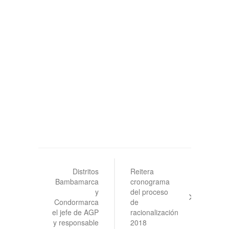
Navegación
de
Distritos
Reitera
Bambamarca
cronograma
entradas
y
del proceso
Condormarca
de
el jefe de AGP
racionalización
y responsable
2018