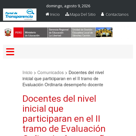
domingo, agosto 9, 2026
Inicio
Mapa Del Sitio
Contactanos
Web Oficial – UGEL Sanchez
UGEL SANCHEZ CARRION
Carrion
Inicio
>
Comunicados
>
Docentes del nivel
inicial que participaran en el II tramo de
Evaluación Ordinaria desempeño docente
Docentes del nivel
inicial que
participaran en el II
tramo de Evaluación