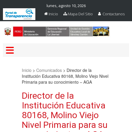
lunes, agosto 10, 2026
Inicio
Mapa Del Sitio
Contactanos
Web Oficial – UGEL Sanchez
UGEL SANCHEZ CARRION
Carrion
Inicio
>
Comunicados
>
Director de la
Institución Educativa 80168, Molino Viejo Nivel
Primaria para su conocimiento – AGA
Director de la
Institución Educativa
80168, Molino Viejo
Nivel Primaria para su