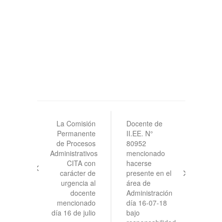
Navegación
de
La Comisión
Docente de
Permanente
II.EE. N°
entradas
de Procesos
80952
Administrativos
mencionado
CITA con
hacerse
carácter de
presente en el
urgencia al
área de
docente
Administración
mencionado
día 16-07-18
día 16 de julio
bajo