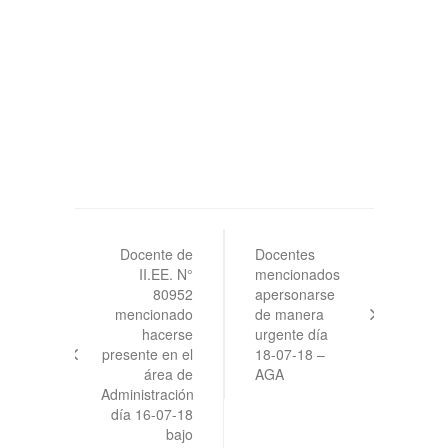
Navegación
de
Docente de
Docentes
II.EE. N°
mencionados
entradas
80952
apersonarse
mencionado
de manera
hacerse
urgente día
presente en el
18-07-18 –
área de
AGA
Administración
día 16-07-18
bajo