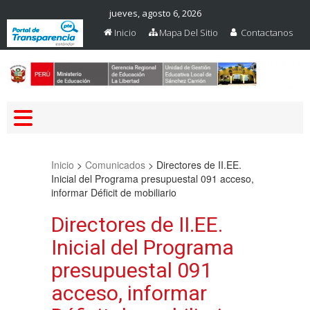
jueves, agosto 6, 2026
Inicio
Mapa Del Sitio
Contactanos
Web Oficial – UGEL Sanchez
UGEL SANCHEZ CARRION
Carrion
Inicio
>
Comunicados
>
Directores de II.EE.
Inicial del Programa presupuestal 091 acceso,
informar Déficit de mobiliario
Directores de II.EE.
Inicial del Programa
presupuestal 091
acceso, informar