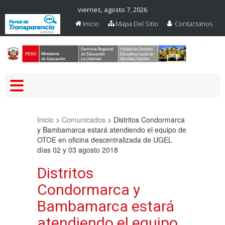
viernes, agosto 7, 2026
Inicio
Mapa Del Sitio
Contactanos
Web Oficial – UGEL Sanchez
UGEL SANCHEZ CARRION
Carrion
Inicio
>
Comunicados
>
Distritos Condormarca
y Bambamarca estará atendiendo el equipo de
OTOE en oficina descentralizada de UGEL
días 02 y 03 agosto 2018
Distritos
Condormarca y
Bambamarca estará
atendiendo el equipo