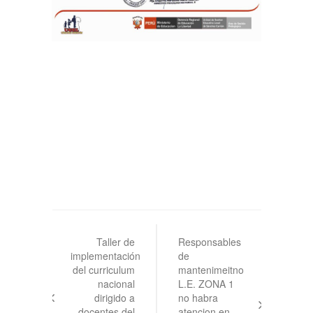
Navegación
de
Taller de
Responsables
implementación
de
entradas
del curriculum
mantenimeitno
nacional
L.E. ZONA 1
dirigido a
no habra
docentes del
atencion en