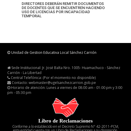
DIRECTORES DEBERÁN REMITIR DOCUMENTOS
DE DOCENTES QUE SE ENCUENTREN HACIENDO
USO DE LICENCIAS POR INCAPACIDAD
TEMPORAL
Unidad de Gestion Educativa Local Sánchez Carrión
Sede Institucional: Jr. José Balta Nro. 1005- Huamachuco - Sánchez
Carrión - La Libertad
Central Telefónica: (Por el momento no disponible)
Contacto: webmaster@ugelsanchezcarrion.gob.pe
Horario de atención: Lunes a viernes de 08:00 am - 01:00 pm y 3:00
pm - 05:30 pm
Libro de Reclamaciones
Conforme a lo establecido en el Decreto Supremo N° 42-2011-PCM,
esta entidad cuenta con un Libro de Reclamaciones a su disposición.