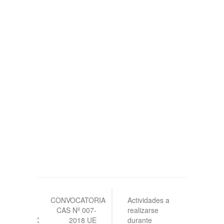
Navegación
de
CONVOCATORIA
Actividades a
CAS Nº 007-
realizarse
entradas
2018 UE
durante