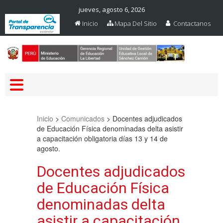
jueves, agosto 6, 2026
Inicio
Mapa Del Sitio
Contactanos
Web Oficial – UGEL Sanchez
UGEL SANCHEZ CARRION
Carrion
Inicio
>
Comunicados
>
Docentes adjudicados
de Educación Física denominadas delta asistir
a capacitación obligatoria días 13 y 14 de
agosto.
Docentes adjudicados
de Educación Física
denominadas delta
asistir a capacitación