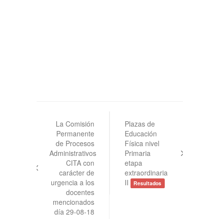
Navegación
de
La Comisión
Plazas de
Permanente
Educación
entradas
de Procesos
Física nivel
Administrativos
Primaria
CITA con
etapa
carácter de
extraordinaria
urgencia a los
II
Resultados
docentes
mencionados
día 29-08-18