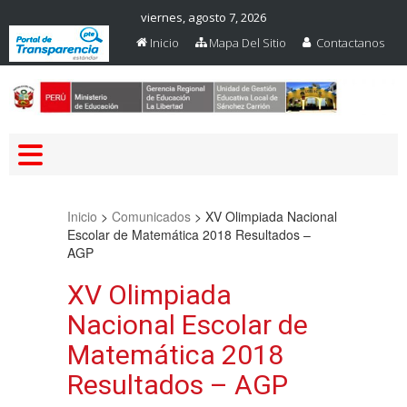
viernes, agosto 7, 2026
Inicio
Mapa Del Sitio
Contactanos
Web Oficial – UGEL Sanchez
UGEL SANCHEZ CARRION
Carrion
Inicio
>
Comunicados
>
XV Olimpiada Nacional
Escolar de Matemática 2018 Resultados –
AGP
XV Olimpiada
Nacional Escolar de
Matemática 2018
Resultados – AGP